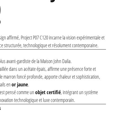
0
0
gn affirmé, Project P07 C120 incarne la vision expérimentale et
èce structurée, technologique et résolument contemporaine.
a plus avant-gardiste de la Maison John Dalia.
taillée dans un acétate épais, affirme une présence forte et
lle marron foncé profonde, apporte chaleur et sophistication,
ails en
or jaune
.
07 est pensé comme un
objet certifié
, intégrant un système
novation technologique et luxe contemporain.
s