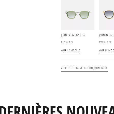
JOHN DALIA LEO C164
JOHN DALIA 
672,00
€
696,00
€
TTC
TTC
VOIR LE MODÈLE
VOIR LE MOD
VOIR TOUTE LA SÉLECTION JOHN DALIA
DERNIÈRES NOUVE