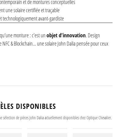
contemporain et de montures conceptuelles
t une solaire certifiée et traçable
et technologiquement avant-gardiste
 qu’une monture : c’est un
objet d’innovation
. Design
ie NFC & Blockchain… une solaire John Dalia pensée pour ceux
ÈLES DISPONIBLES
e sélection de pièces John Dalia actuellement disponibles chez Optique Chevalier.