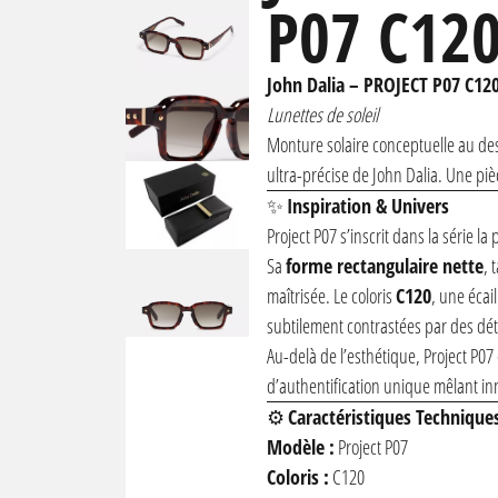
P07 C12
John Dalia
– PROJECT P07 C12
Lunettes de soleil
Monture solaire conceptuelle au desi
ultra-précise de John Dalia. Une pi
✨
Inspiration & Univers
Project P07 s’inscrit dans la série l
Sa
forme rectangulaire nette
, 
maîtrisée. Le coloris
C120
, une écai
subtilement contrastées par des dét
Au-delà de l’esthétique, Project P
d’authentification unique mêlant in
⚙️
Caractéristiques Technique
Modèle :
Project P07
Coloris :
C120