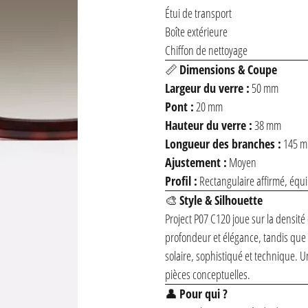
Étui de transport
Boîte extérieure
Chiffon de nettoyage
📏
Dimensions & Coupe
Largeur du verre :
50 mm
Pont :
20 mm
Hauteur du verre :
38 mm
Longueur des branches :
145 
Ajustement :
Moyen
Profil :
Rectangulaire affirmé, équ
🎨
Style & Silhouette
Project P07 C120 joue sur la densité 
profondeur et élégance, tandis que l
solaire, sophistiqué et technique. U
pièces conceptuelles.
👤
Pour qui ?