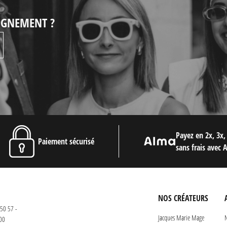
EIGNEMENT ?
Payez en 2x, 3x,
Paiement sécurisé
sans frais avec 
NOS CRÉATEURS
50 57 -
Jacques Marie Mage
N
00