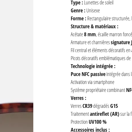
Type :
Lunettes de soleil
Genre :
Unisexe
Forme :
Rectangulaire structurée, 
Structure & matériaux :
Acétate
8 mm
, écaille marron fonc
Armature et charnières
signature 
Fil central et éléments décoratifs en
Picots décoratifs emblématiques de l
Technologie intégrée :
Puce NFC passive
intégrée dans l
Activation via smartphone
Système propriétaire combinant
NF
Verres :
Verres
CR39
dégradés
G15
Traitement
antireflet (AR)
sur la 
Protection
UV100 %
Accessoires inclus :