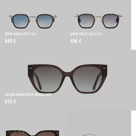
JOHN DALIA LEO C107
JOHN DALIA LEO C114
648 €
696 €
AHLEM MARGUERITE MOKALIGHT
515 €