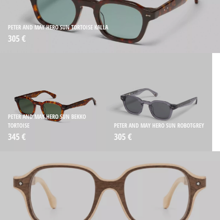
PETER AND MAY HERO SUN TORTOISE KALLA
305 €
PETER AND MAY HERO SUN BEKKO
TORTOISE
PETER AND MAY HERO SUN ROBOTGREY
345 €
305 €