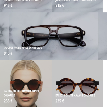
915 €
915 €
JACQUES MARIE MAGE EVANS CAFE
915 €
KALEOS POLLITT HAVANE FONCÉ
COLORIS 3
KALEOS POLLITT HAVANE COLORIS 2
235 €
235 €