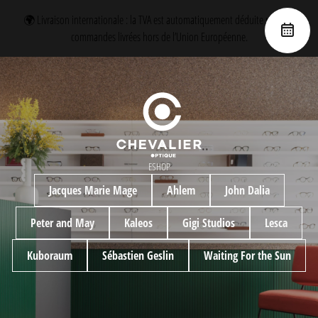
🌍 Livraison internationale : la TVA est automatiquement déduite pour les
commandes livrées hors de l’Union Européenne.
ESHOP
Jacques Marie Mage
Ahlem
John Dalia
Peter and May
Kaleos
Gigi Studios
Lesca
Kuboraum
Sébastien Geslin
Waiting For the Sun