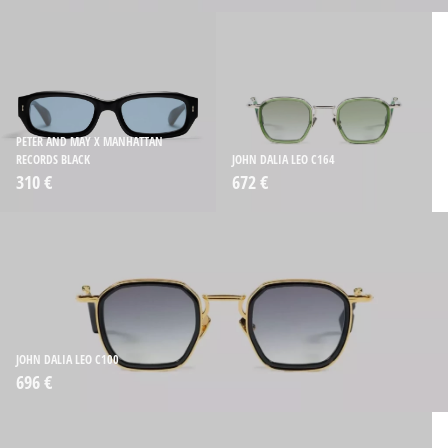
PETER AND MAY X MANHATTAN
RECORDS BLACK
JOHN DALIA LEO C164
310 €
672 €
JOHN DALIA LEO C100
696 €