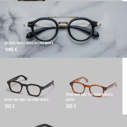
JACQUES MARIE MAGE DELAGE BLACK
1005 €
PETER AND MAY T46 HERO WALNUT
PETER AND MAY T46 HERO BLACK
GROVE
305 €
305 €