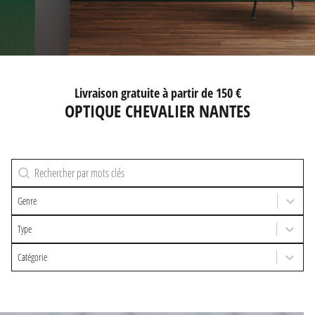
Livraison gratuite à partir de 150 €
OPTIQUE CHEVALIER NANTES
Recherche
Rechercher
Genre
Type
Sélectionnez le contenu
Catégorie
Sélectionnez le contenu