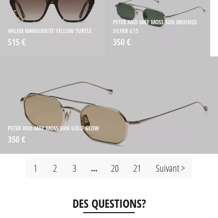
PETER AND MAY MOSS SUN BRUSHED
AHLEM MARGUERITE YELLOW TURTLE
SILVER G15
515 €
350 €
PETER AND MAY MOSS SUN GOLD GLOW
350 €
1
2
3
20
21
Suivant >
…
DES QUESTIONS?