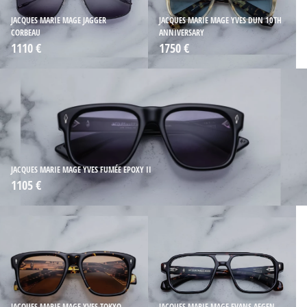
JACQUES MARIE MAGE JAGGER
JACQUES MARIE MAGE YVES DUN 10TH
CORBEAU
ANNIVERSARY
1110 €
1750 €
JACQUES MARIE MAGE YVES FUMÉE EPOXY II
1105 €
JACQUES MARIE MAGE YVES TOKYO
JACQUES MARIE MAGE EVANS AEGEN