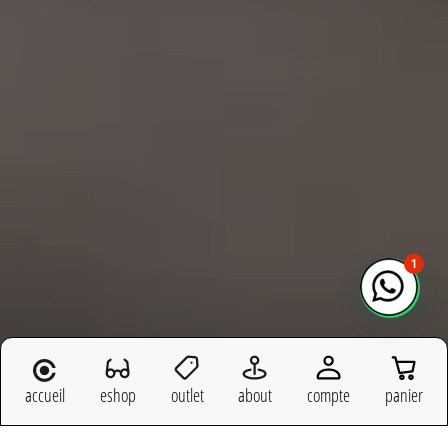
1
accueil
eshop
outlet
about
compte
panier
Kuboraum – Lunettes sculpturales et conceptuelles chez Optique