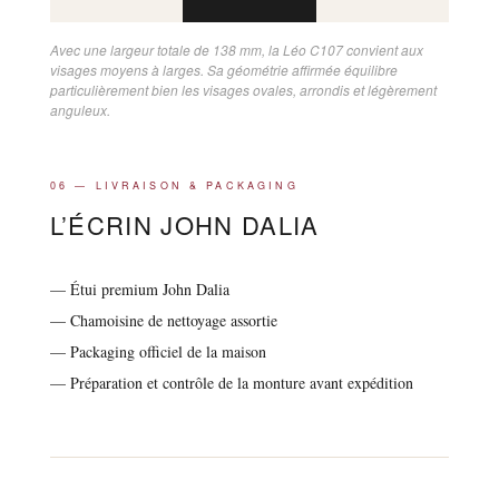
Avec une largeur totale de 138 mm, la Léo C107 convient aux
visages moyens à larges. Sa géométrie affirmée équilibre
particulièrement bien les visages ovales, arrondis et légèrement
anguleux.
06 — LIVRAISON & PACKAGING
L’ÉCRIN JOHN DALIA
— Étui premium John Dalia
— Chamoisine de nettoyage assortie
— Packaging officiel de la maison
— Préparation et contrôle de la monture avant expédition