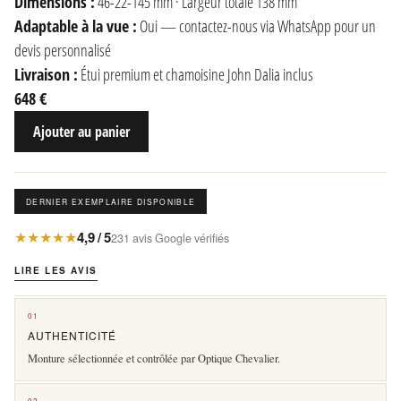
Dimensions :
46-22-145 mm · Largeur totale 138 mm
Adaptable à la vue :
Oui — contactez-nous via WhatsApp pour un
devis personnalisé
Livraison :
Étui premium et chamoisine John Dalia inclus
648 €
Ajouter au panier
DERNIER EXEMPLAIRE DISPONIBLE
★★★★★
4,9 / 5
231 avis Google vérifiés
LIRE LES AVIS
01
AUTHENTICITÉ
Monture sélectionnée et contrôlée par Optique Chevalier.
02