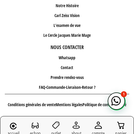
Notre Histoire
Carl Zeiss Vision
L’examen de vue
Le Cercle Jacques Marie Mage
NOUS CONTACTER
Whatsapp
Contact
Prendre rendez-vous
FAQ-Commande-Livraison-Retour ?
1
Conditions générales de vente
Mentions légales
Politique de confidentialité
Copyright 2026 - Site réalisé par
l'agence web LATELIER
accueil
eshop
outlet
about
compte
panier