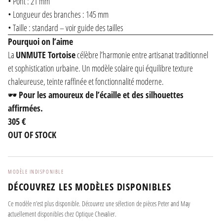
• Pont : 21 mm
• Longueur des branches : 145 mm
• Taille : standard – voir guide des tailles
Pourquoi on l’aime
La
UNMUTE Tortoise
célèbre l’harmonie entre artisanat traditionnel
et sophistication urbaine. Un modèle solaire qui équilibre texture
chaleureuse, teinte raffinée et fonctionnalité moderne.
🕶️
Pour les amoureux de l’écaille et des silhouettes
affirmées.
305 €
OUT OF STOCK
MODÈLE INDISPONIBLE
DÉCOUVREZ LES MODÈLES DISPONIBLES
Ce modèle n’est plus disponible. Découvrez une sélection de pièces Peter and May
actuellement disponibles chez Optique Chevalier.