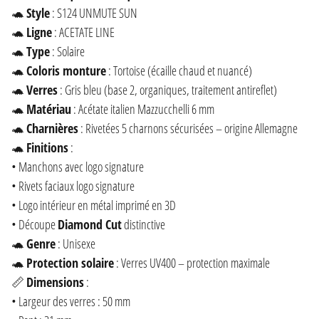
🐢
Style
: S124 UNMUTE SUN
🐢
Ligne
: ACETATE LINE
🐢
Type
: Solaire
🐢
Coloris monture
: Tortoise (écaille chaud et nuancé)
🐢
Verres
: Gris bleu (base 2, organiques, traitement antireflet)
🐢
Matériau
: Acétate italien Mazzucchelli 6 mm
🐢
Charnières
: Rivetées 5 charnons sécurisées – origine Allemagne
🐢
Finitions
:
• Manchons avec logo signature
• Rivets faciaux logo signature
• Logo intérieur en métal imprimé en 3D
• Découpe
Diamond Cut
distinctive
🐢
Genre
: Unisexe
🐢
Protection solaire
: Verres UV400 – protection maximale
📏
Dimensions
:
• Largeur des verres : 50 mm