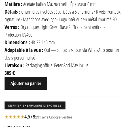
Matière :
Acétate italien Mazzucchelli · Épaisseur 6 mm
Détails :
Charnières rivetées sécurisées à 5 charnons · Rivets frontaux
signature · Manchons avec logo · Logo intérieur en métal imprimé 3D
Verres :
Organiques Light Grey · Base 2 · Traitement antireflet ·
Protection UV400
Dimensions :
48-23-145 mm
Adaptable à la vue :
Oui — contactez-nous via WhatsApp pour un
devis personnalisé
Livraison :
Packaging officiel Peter And May inclus
305 €
Ajouter au panier
DERNIER EXEMPLAIRE DISPONIBLE
★★★★★
4,9 / 5
231 avis Google vérifiés