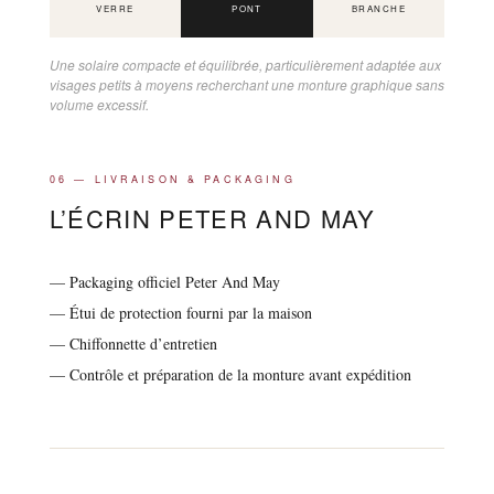
VERRE
PONT
BRANCHE
Une solaire compacte et équilibrée, particulièrement adaptée aux
visages petits à moyens recherchant une monture graphique sans
volume excessif.
06 — LIVRAISON & PACKAGING
L’ÉCRIN PETER AND MAY
— Packaging officiel Peter And May
— Étui de protection fourni par la maison
— Chiffonnette d’entretien
— Contrôle et préparation de la monture avant expédition