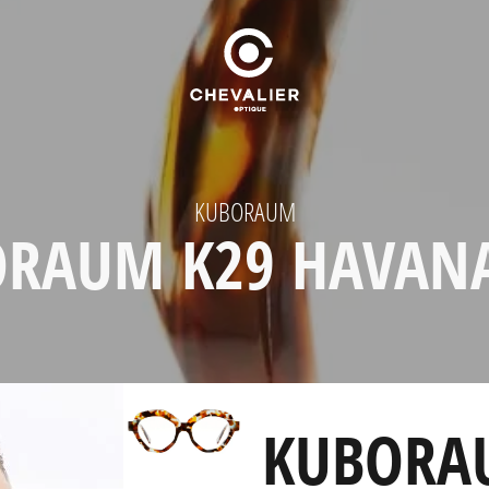
KUBORAUM
RAUM K29 HAVAN
KUBORA