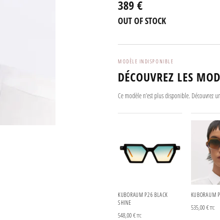
389 €
OUT OF STOCK
MODÈLE INDISPONIBLE
DÉCOUVREZ LES MOD
Ce modèle n’est plus disponible. Découvrez u
KUBORAUM P26 BLACK
KUBORAUM P
SHINE
535,00
€
TTC
548,00
€
TTC