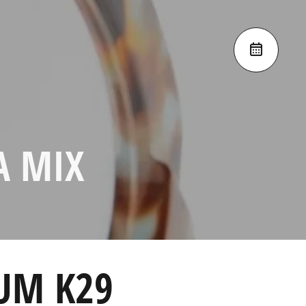
A MIX
UM K29