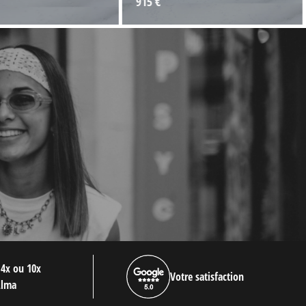
915 €
 4x ou 10x
Votre satisfaction
Alma