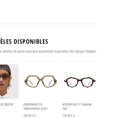
ÈLES DISPONIBLES
ne sélection de pièces Kuboraum actuellement disponibles chez Optique Chevalier.
20 GROOVY
KUBORAUM P20
KUBORAUM P27 HAVANA
TRANSPARENT OLIVE
FIRE
509,00
€
535,00
€
TTC
TTC