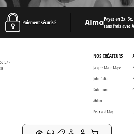
Payez en 2x, 3x,
Paiement sécurisé
sans frais avec 
NOS CRÉATEURS
50 57 -
Jacques Marie Mage
N
00
John Dalia
N
Kuboraum
C
Ahlem
L
Peter and May
L