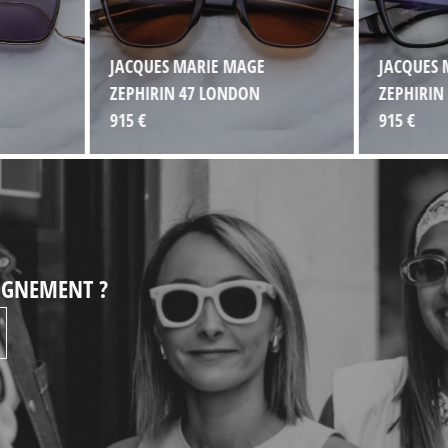
JACQUES MARIE MAGE
JACQUES 
ZEPHIRIN 47 LONDON
ZEPHIRIN
915 €
915 €
EIGNEMENT ?