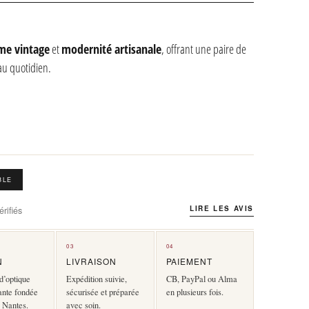
me vintage
et
modernité artisanale
, offrant une paire de
 au quotidien.
BLE
LIRE LES AVIS
rifiés
03
04
N
LIVRAISON
PAIEMENT
d’optique
Expédition suivie,
CB, PayPal ou Alma
ante fondée
sécurisée et préparée
en plusieurs fois.
 Nantes.
avec soin.