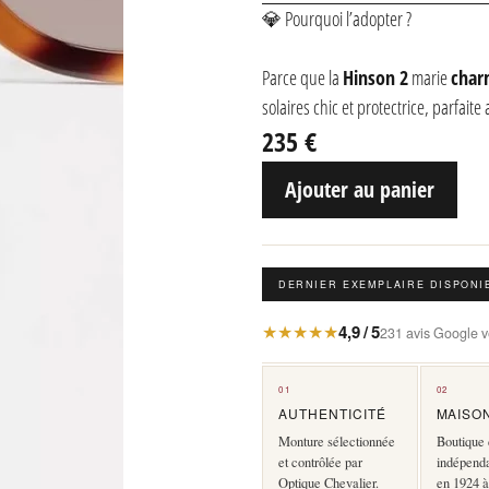
💎 Pourquoi l’adopter ?
Parce que la
Hinson 2
marie
char
solaires chic et protectrice, parfaite
235 €
Ajouter au panier
DERNIER EXEMPLAIRE DISPONI
★★★★★
4,9 / 5
231 avis Google vé
01
02
AUTHENTICITÉ
MAISO
Monture sélectionnée
Boutique 
et contrôlée par
indépend
Optique Chevalier.
en 1924 à