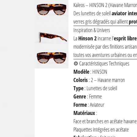
Kaleos – HINSON 2 (Havane Marron 
Des lunettes de soleil
aviator int
verres gris dégradés qui allient
pro
Inspiration & Univers
La
Hinson 2
incarne l’
esprit libre
modernisée par des finitions artisa
toutes vos aventures urbaines ou en 
⚙️ Caractéristiques Techniques
Modèle
: HINSON
Coloris
: 2 – Havane marron
Type
: Lunettes de soleil
Genre
: Femme
Forme
: Aviateur
Matériaux
:
Face et branches en acétate havan
Plaquettes intégrées en acétate