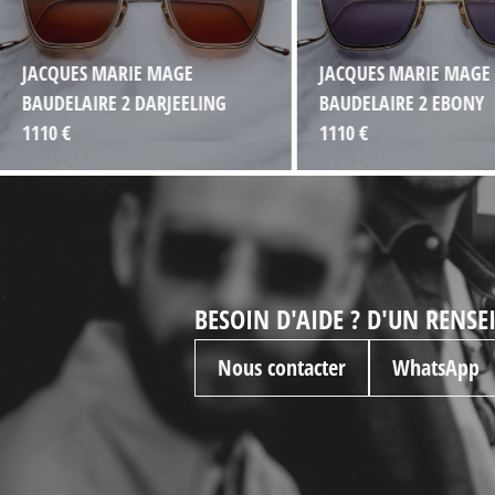
JACQUES MARIE MAGE
JACQUES MARIE MAGE
BAUDELAIRE 2 DARJEELING
BAUDELAIRE 2 EBONY
1110 €
1110 €
BESOIN D'AIDE ? D'UN RENS
Nous contacter
WhatsApp