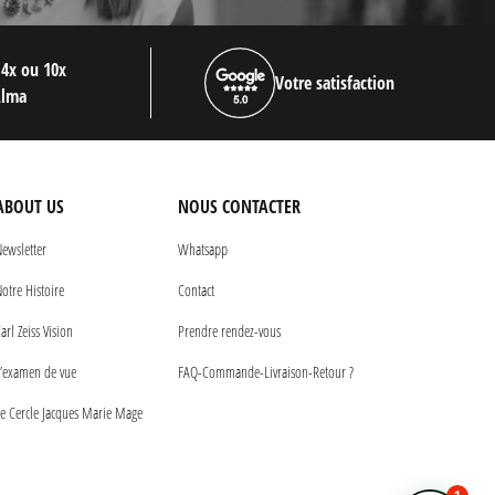
 4x ou 10x
Votre satisfaction
Alma
ABOUT US
NOUS CONTACTER
ewsletter
Whatsapp
otre Histoire
Contact
arl Zeiss Vision
Prendre rendez-vous
’examen de vue
FAQ-Commande-Livraison-Retour ?
e Cercle Jacques Marie Mage