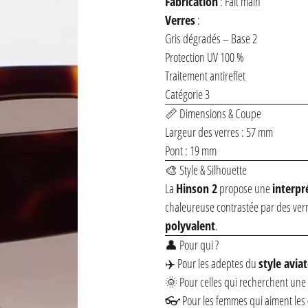
Fabrication
: Fait main
Verres
:
Gris dégradés – Base 2
Protection UV 100 %
Traitement antireflet
Catégorie 3
📏 Dimensions & Coupe
Largeur des verres : 57 mm
Pont : 19 mm
🎨 Style & Silhouette
La
Hinson 2
propose une
interpr
chaleureuse contrastée par des ver
polyvalent
.
👤 Pour qui ?
✈️ Pour les adeptes du
style aviat
🌞 Pour celles qui recherchent une
👓 Pour les femmes qui aiment les