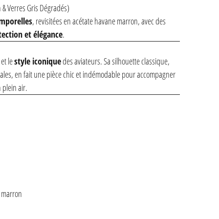
& Verres Gris Dégradés)
emporelles
, revisitées en acétate havane marron, avec des
tection et élégance
.
et le
style iconique
des aviateurs. Sa silhouette classique,
nales, en fait une pièce chic et indémodable pour accompagner
plein air.
e marron