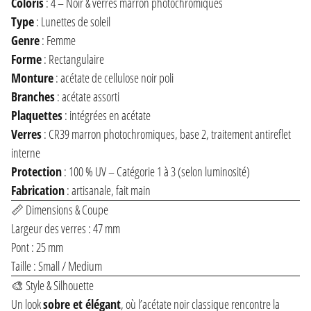
Coloris
: 4 – Noir & verres marron photochromiques
Type
: Lunettes de soleil
Genre
: Femme
Forme
: Rectangulaire
Monture
: acétate de cellulose noir poli
Branches
: acétate assorti
Plaquettes
: intégrées en acétate
Verres
: CR39 marron photochromiques, base 2, traitement antireflet
interne
Protection
: 100 % UV – Catégorie 1 à 3 (selon luminosité)
Fabrication
: artisanale, fait main
📏 Dimensions & Coupe
Largeur des verres : 47 mm
Pont : 25 mm
Taille : Small / Medium
🎨 Style & Silhouette
Un look
sobre et élégant
, où l’acétate noir classique rencontre la