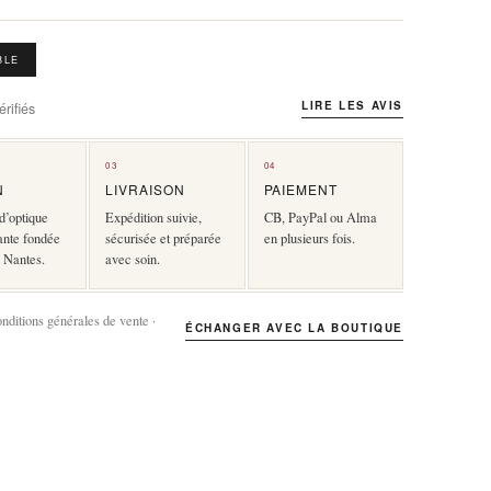
BLE
LIRE LES AVIS
rifiés
03
04
N
LIVRAISON
PAIEMENT
d’optique
Expédition suivie,
CB, PayPal ou Alma
ante fondée
sécurisée et préparée
en plusieurs fois.
 Nantes.
avec soin.
onditions générales de vente ·
ÉCHANGER AVEC LA BOUTIQUE