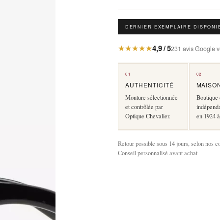
DERNIER EXEMPLAIRE DISPONI
★★★★★
4,9 / 5
231 avis Google vé
01
02
AUTHENTICITÉ
MAISO
Monture sélectionnée
Boutique 
et contrôlée par
indépend
Optique Chevalier.
en 1924 à
Retour possible sous 14 jours, selon nos c
Conseil personnalisé avant achat