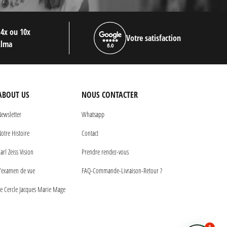
 4x ou 10x
Votre satisfaction
Alma
ABOUT US
NOUS CONTACTER
ewsletter
Whatsapp
otre Histoire
Contact
arl Zeiss Vision
Prendre rendez-vous
’examen de vue
FAQ-Commande-Livraison-Retour ?
e Cercle Jacques Marie Mage