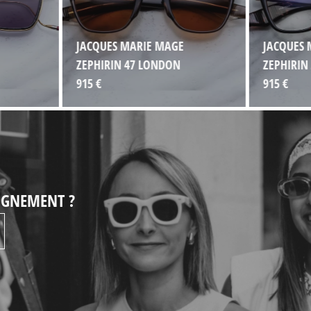
JACQUES MARIE MAGE
JACQUES 
ZEPHIRIN 47 LONDON
ZEPHIRIN
915 €
915 €
EIGNEMENT ?