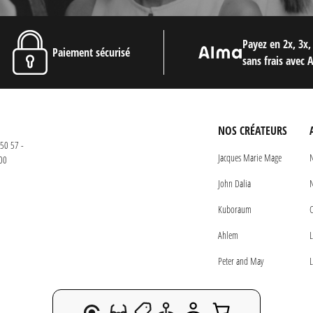
Payez en 2x, 3x,
Paiement sécurisé
sans frais avec 
NOS CRÉATEURS
50 57 -
Jacques Marie Mage
N
00
John Dalia
N
Kuboraum
C
Ahlem
L
Peter and May
L