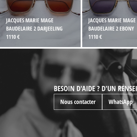
JACQUES MARIE MAGE
JACQUES MARIE MAGE
BAUDELAIRE 2 DARJEELING
BAUDELAIRE 2 EBONY
1110 €
1110 €
BESOIN D'AIDE ? D'UN RENS
Nous contacter
WhatsApp