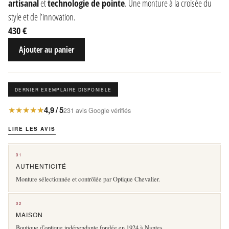
artisanal
et
technologie de pointe
. Une monture à la croisée du
style et de l’innovation.
430 €
Ajouter au panier
DERNIER EXEMPLAIRE DISPONIBLE
★★★★★
4,9 / 5
231 avis Google vérifiés
LIRE LES AVIS
01
AUTHENTICITÉ
Monture sélectionnée et contrôlée par Optique Chevalier.
02
MAISON
Boutique d’optique indépendante fondée en 1924 à Nantes.