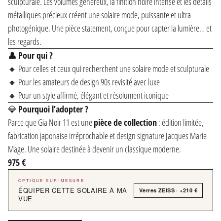
sculpturale. Les volumes généreux, la finition noire intense et les détails
métalliques précieux créent une solaire mode, puissante et ultra-
photogénique. Une pièce statement, conçue pour capter la lumière… et
les regards.
👤
Pour qui ?
🔸 Pour celles et ceux qui recherchent une solaire mode et sculpturale
🔸 Pour les amateurs de design 90s revisité avec luxe
🔸 Pour un style affirmé, élégant et résolument iconique
💎
Pourquoi l’adopter ?
Parce que Gia Noir 11 est une
pièce de collection
: édition limitée,
fabrication japonaise irréprochable et design signature Jacques Marie
Mage. Une solaire destinée à devenir un classique moderne.
975 €
OPTIQUE SUR-MESURE
ÉQUIPER CETTE SOLAIRE À MA
Verres ZEISS · +210 €
VUE