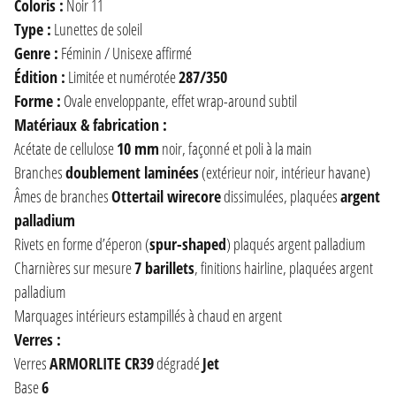
Coloris :
Noir 11
Type :
Lunettes de soleil
Genre :
Féminin / Unisexe affirmé
Édition :
Limitée et numérotée
287/350
Forme :
Ovale enveloppante, effet wrap-around subtil
Matériaux & fabrication :
Acétate de cellulose
10 mm
noir, façonné et poli à la main
Branches
doublement laminées
(extérieur noir, intérieur havane)
Âmes de branches
Ottertail wirecore
dissimulées, plaquées
argent
palladium
Rivets en forme d’éperon (
spur-shaped
) plaqués argent palladium
Charnières sur mesure
7 barillets
, finitions hairline, plaquées argent
palladium
Marquages intérieurs estampillés à chaud en argent
Verres :
Verres
ARMORLITE CR39
dégradé
Jet
Base
6