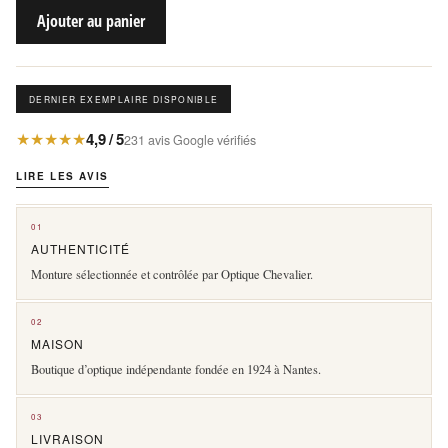
Ajouter au panier
DERNIER EXEMPLAIRE DISPONIBLE
★★★★★
4,9 / 5
231 avis Google vérifiés
LIRE LES AVIS
01
AUTHENTICITÉ
Monture sélectionnée et contrôlée par Optique Chevalier.
02
MAISON
Boutique d’optique indépendante fondée en 1924 à Nantes.
03
LIVRAISON