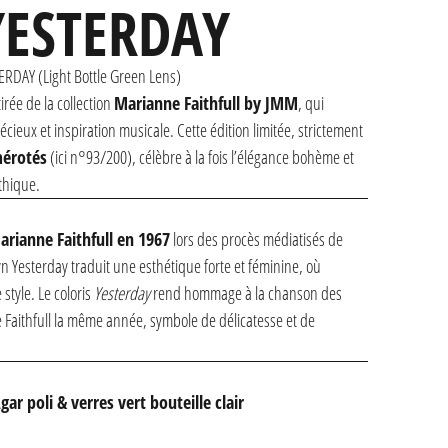
YESTERDAY
RDAY (Light Bottle Green Lens)
irée de la collection
Marianne Faithfull by JMM
, qui
ieux et inspiration musicale. Cette édition limitée, strictement
mérotés
(ici n°93/200), célèbre à la fois l’élégance bohème et
thique.
arianne Faithfull en 1967
lors des procès médiatisés de
lyn Yesterday traduit une esthétique forte et féminine, où
 style. Le coloris
Yesterday
rend hommage à la chanson des
 Faithfull la même année, symbole de délicatesse et de
gar poli & verres vert bouteille clair