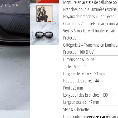
Monture en acétate de cellulose pol
Branches double-laminées (extérieur
Noyaux de branches « Cantilever » c
Charnières 7 barillets en acier inox
Verres Armorlite vert bouteille clair 
Protection :
Catégorie 2 – Transmission lumine
Protection 100 % UV
Dimensions & Coupe
Taille : Medium
Largeur des verres : 53 mm
Hauteur des verres : 44 mm
Pont : 23 mm
Longueur des branches : 130 mm
Largeur totale : 147 mm
Style & Silhouette
Une monture
oversize carrée
au v