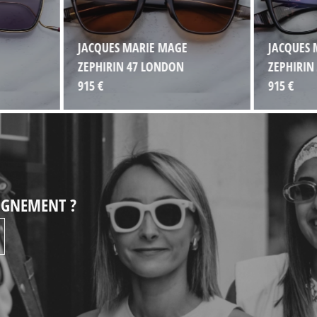
JACQUES MARIE MAGE
JACQUES 
ZEPHIRIN 47 LONDON
ZEPHIRIN
915 €
915 €
EIGNEMENT ?