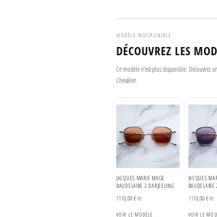
MODÈLE INDISPONIBLE
DÉCOUVREZ LES MOD
Ce modèle n’est plus disponible. Découvrez u
Chevalier.
JACQUES MARIE MAGE
JACQUES MA
BAUDELAIRE 2 DARJEELING
BAUDELAIRE 
1110,00
€
1110,00
€
TTC
TTC
VOIR LE MODÈLE
VOIR LE MOD