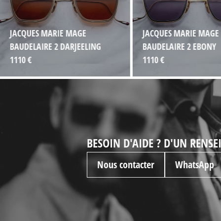
JACQUES MARIE MAGE
JACQUES MARIE MAGE
BAUDELAIRE 2 DARJEELING
BAUDELAIRE 2 EBONY
1110 €
1110 €
BESOIN D'AIDE ? D'UN RENS
Nous contacter
WhatsApp