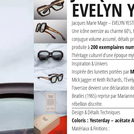
EVELYN 
Jacques Marie Mage – EVELYN YESTE
Une icône oversize au charme 60’s, t
conjugue volume assumé, détails préc
produite à
200 exemplaires nu
l’héritage culturel d’une époque my
Inspiration & Univers
Inspirée des lunettes portées par
M
Mick Jagger et Keith Richards, l’Eve
l’oversize devient une déclaration de
Beatles (1965) reprise par Marianne
rébellion discrète.
Design & Détails Techniques
Coloris : Yesterday – acétate A
Matériaux & Finitions :