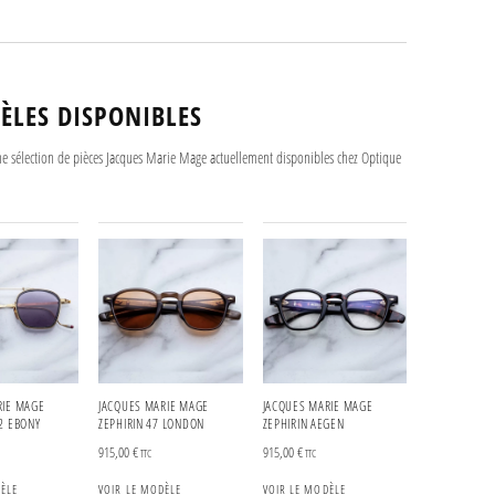
ÈLES DISPONIBLES
ne sélection de pièces Jacques Marie Mage actuellement disponibles chez Optique
RIE MAGE
JACQUES MARIE MAGE
JACQUES MARIE MAGE
2 EBONY
ZEPHIRIN 47 LONDON
ZEPHIRIN AEGEN
915,00
€
915,00
€
TTC
TTC
ÈLE
VOIR LE MODÈLE
VOIR LE MODÈLE