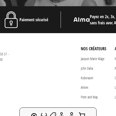
Payez en 2x, 3x,
Paiement sécurisé
sans frais avec 
NOS CRÉATEURS
50 57 -
Jacques Marie Mage
N
00
John Dalia
N
Kuboraum
C
Ahlem
L
Peter and May
L