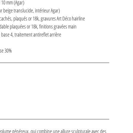
i 10 mm (Agar)
 beige translucide, intérieur Agar)
achés, plaqués or 18k, gravures Art Déco hairline
ydable plaquées or 18k, finitions gravées main
– base 4, traitement antireflet arrière
use 30%
olume généreux, qui combine une allure sculpturale avec des