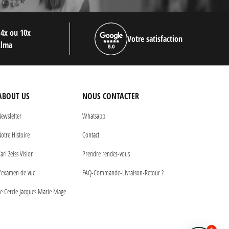
 4x ou 10x
Votre satisfaction
Alma
ABOUT US
NOUS CONTACTER
ewsletter
Whatsapp
otre Histoire
Contact
arl Zeiss Vision
Prendre rendez-vous
’examen de vue
FAQ-Commande-Livraison-Retour ?
e Cercle Jacques Marie Mage