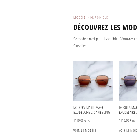
MODÈLE INDISPONIBLE
DÉCOUVREZ LES MOD
Ce modèle n’est plus disponible. Découvrez u
Chevalier.
JACQUES MARIE MAGE
JACQUES MA
BAUDELAIRE 2 DARJEELING
BAUDELAIRE 
1110,00
€
1110,00
€
TTC
TTC
VOIR LE MODÈLE
VOIR LE MOD