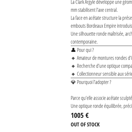
La Clark Argyle développe une géom
mm stabilisent l’axe central.
La face en acétate structure la prés
embouts Bordeaux Empire introduise
Une silhouette ronde maîtrisée, arc
contemporaine.
👤 Pour qui ?
🔸 Amateur de montures rondes d’i
🔸 Recherche d’une optique compac
🔸 Collectionneur sensible aux séries
💎 Pourquoi l’adopter ?
Parce qu’elle associe acétate sculpt
Une optique ronde équilibrée, préc
1005 €
OUT OF STOCK