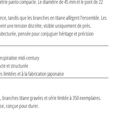
étrie panto compacte. Le diamètre de 45 mm et le pont de 22
ence, tandis que les branches en titane allègent l’ensemble. Les
nt une tension discrète, visible uniquement de près.
hitecturée, pensée pour conjuguer héritage et précision
nspiration mid-century
te et structurée
 limitées et à la fabrication japonaise
é, branches titane gravées et série limitée à 350 exemplaires.
ise, conçue pour durer.