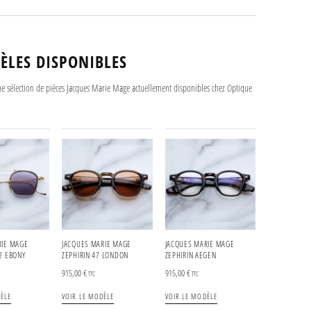
ÈLES DISPONIBLES
ne sélection de pièces Jacques Marie Mage actuellement disponibles chez Optique
RIE MAGE
JACQUES MARIE MAGE
JACQUES MARIE MAGE
2 EBONY
ZEPHIRIN 47 LONDON
ZEPHIRIN AEGEN
915,00
€
915,00
€
TTC
TTC
ÈLE
VOIR LE MODÈLE
VOIR LE MODÈLE