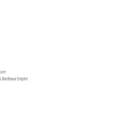
s
ture
ris Bordeaux Empire