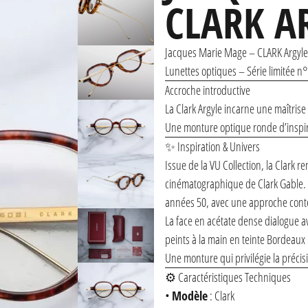
CLARK A
Jacques Marie Mage
– CLARK Argyle 
Lunettes optiques – Série limitée 
Accroche introductive
La Clark Argyle incarne une maîtrise
Une monture optique ronde d’inspira
✨ Inspiration & Univers
Issue de la VU Collection, la Clark 
cinématographique de Clark Gable. So
années 50, avec une approche cont
La face en acétate dense dialogue 
peints à la main en teinte Bordeaux
Une monture qui privilégie la précisio
⚙️ Caractéristiques Techniques
•
Modèle
: Clark