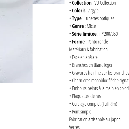
•
Collection
: VU Collection
•
Coloris
: Argyle
•
Type
: Lunettes optiques
•
Genre
: Mixte
•
Série limitée
: n°200/350
•
Forme
: Panto ronde
Matériaux & fabrication
• Face en acétate
• Branches en titane léger
• Gravures hairline sur les branche
• Charnières monobloc flèche signa
• Embouts peints à la main en colo
• Plaquettes de nez
• Cerclage complet (Full Rim)
• Pont simple
Fabrication artisanale au Japon.
Verres