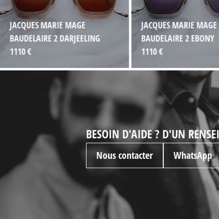
JACQUES MARIE MAGE
JACQUES MARIE MAGE
BAUDELAIRE 2 DARJEELING
BAUDELAIRE 2 EBONY
1110 €
1110 €
BESOIN D'AIDE ? D'UN RENS
Nous contacter
WhatsApp