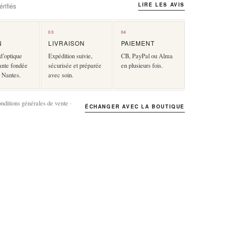
LIRE LES AVIS
rifiés
03
04
N
LIVRAISON
PAIEMENT
d’optique
Expédition suivie,
CB, PayPal ou Alma
ante fondée
sécurisée et préparée
en plusieurs fois.
 Nantes.
avec soin.
onditions générales de vente ·
ÉCHANGER AVEC LA BOUTIQUE