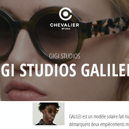
GIGI STUDIOS
IGI STUDIOS GALILEI
GALILEI est un modèle solaire fait m
démarquent deux empiècements métal