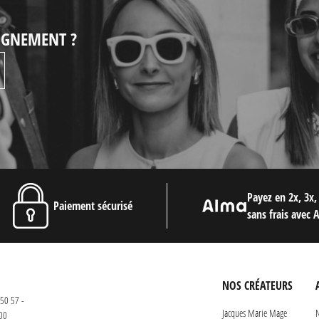
EIGNEMENT ?
Payez en 2x, 3x,
Paiement sécurisé
sans frais avec 
NOS CRÉATEURS
50 57 -
Jacques Marie Mage
N
00