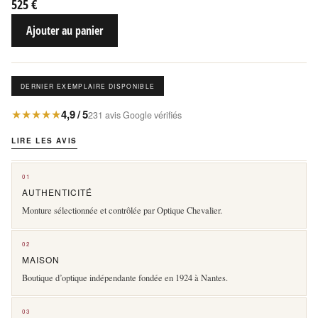
525 €
Ajouter au panier
DERNIER EXEMPLAIRE DISPONIBLE
★★★★★
4,9 / 5
231 avis Google vérifiés
LIRE LES AVIS
01
AUTHENTICITÉ
Monture sélectionnée et contrôlée par Optique Chevalier.
02
MAISON
Boutique d’optique indépendante fondée en 1924 à Nantes.
03