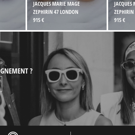
JACQUES MARIE MAGE
JACQUES 
ZEPHIRIN 47 LONDON
ZEPHIRIN
915 €
915 €
EIGNEMENT ?