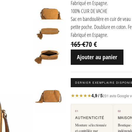
Fabriqué en Espagne.
100% CUIR DE VACHE
Sac en bandoulière en cuir de veau 
petite poche. Doublure en coton. Fer
Fabriqué en Espagne.
165 €
70 €
Ajouter au panier
DERNIER EXEMPLAIRE DISPONI
★★★★★
4,9 / 5
231 avis Google vé
01
02
AUTHENTICITÉ
MAISO
Monture sélectionnée
Boutique 
et contrôlée par
indépend