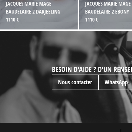
JACQUES MARIE MAGE
JACQUES MARIE MAGE
BAUDELAIRE 2 DARJEELING
BAUDELAIRE 2 EBONY
1110 €
1110 €
BESOIN D'AIDE ? D'UN RENS
Nous contacter
WhatsApp