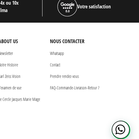
 4x ou 10x
Votre satisfaction
Alma
ABOUT US
NOUS CONTACTER
ewsletter
Whatsapp
otre Histoire
Contact
arl Zeiss Vision
Prendre rendez-vous
’examen de vue
FAQ-Commande-Livraison-Retour ?
e Cercle Jacques Marie Mage
1