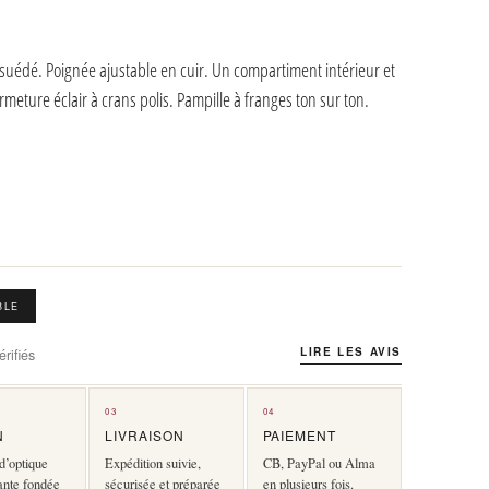
suédé. Poignée ajustable en cuir. Un compartiment intérieur et
meture éclair à crans polis. Pampille à franges ton sur ton.
BLE
LIRE LES AVIS
rifiés
03
04
N
LIVRAISON
PAIEMENT
d’optique
Expédition suivie,
CB, PayPal ou Alma
ante fondée
sécurisée et préparée
en plusieurs fois.