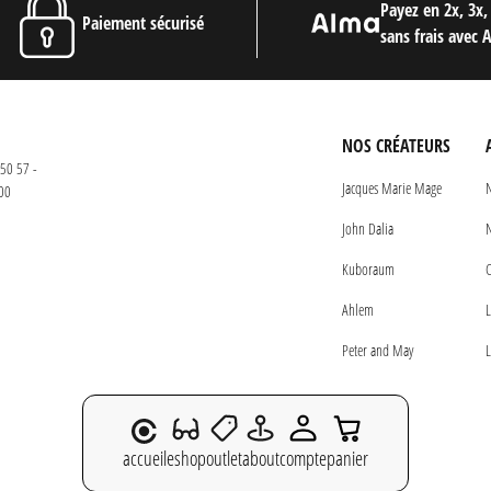
Payez en 2x, 3x,
Paiement sécurisé
sans frais avec 
NOS CRÉATEURS
50 57 -
Jacques Marie Mage
N
00
John Dalia
N
Kuboraum
C
Ahlem
L
Peter and May
L
accueil
eshop
outlet
about
compte
panier