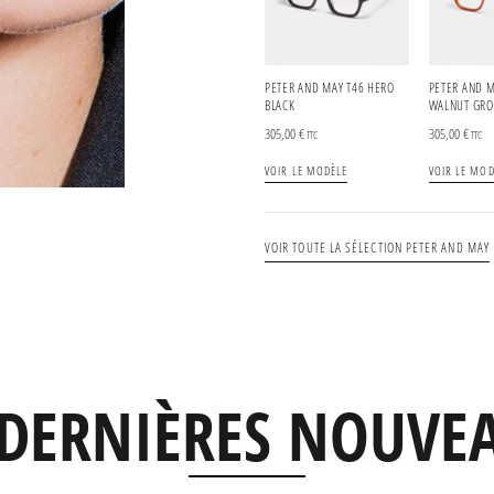
PETER AND MAY T46 HERO
PETER AND M
BLACK
WALNUT GRO
305,00
€
305,00
€
TTC
TTC
VOIR LE MODÈLE
VOIR LE MOD
VOIR TOUTE LA SÉLECTION PETER AND MAY
DERNIÈRES NOUVE