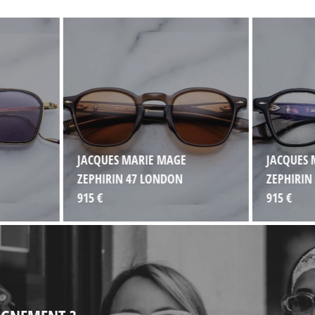
JACQUES MARIE MAGE
JACQUES 
ZEPHIRIN 47 LONDON
ZEPHIRIN
915 €
915 €