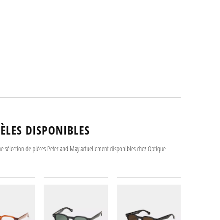
ÈLES DISPONIBLES
e sélection de pièces Peter and May actuellement disponibles chez Optique