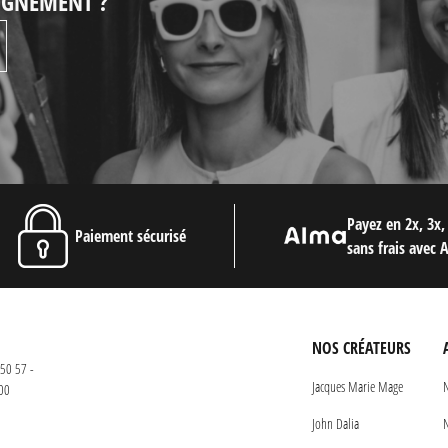
EIGNEMENT ?
Payez en 2x, 3x,
Paiement sécurisé
sans frais avec 
NOS CRÉATEURS
50 57 -
Jacques Marie Mage
N
00
John Dalia
N