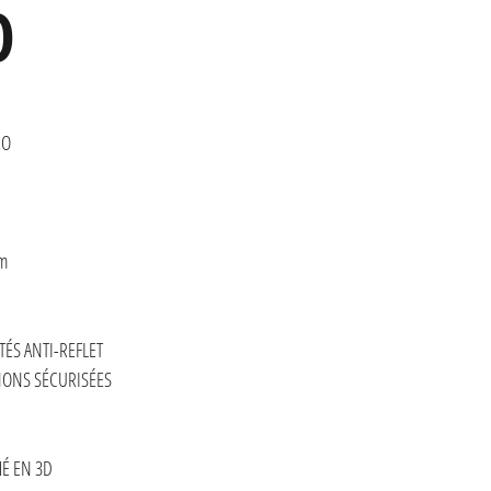
O
RO
m
TÉS ANTI-REFLET
NONS SÉCURISÉES
É EN 3D