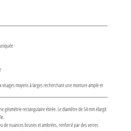
muniquée
e
ux visages moyens à larges recherchant une monture ample et
e géométrie rectangulaire étirée. Le diamètre de 54 mm élargit
le.
jeu de nuances brunes et ambrées, renforcé par des verres