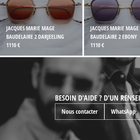
JACQUES MARIE MAGE
JACQUES MARIE MAGE
BAUDELAIRE 2 DARJEELING
BAUDELAIRE 2 EBONY
1110 €
1110 €
BESOIN D'AIDE ? D'UN RENS
Nous contacter
WhatsApp