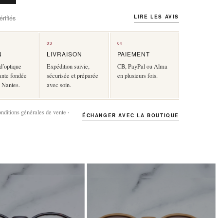
LIRE LES AVIS
rifiés
03
04
N
LIVRAISON
PAIEMENT
d’optique
Expédition suivie,
CB, PayPal ou Alma
ante fondée
sécurisée et préparée
en plusieurs fois.
 Nantes.
avec soin.
onditions générales de vente ·
ÉCHANGER AVEC LA BOUTIQUE