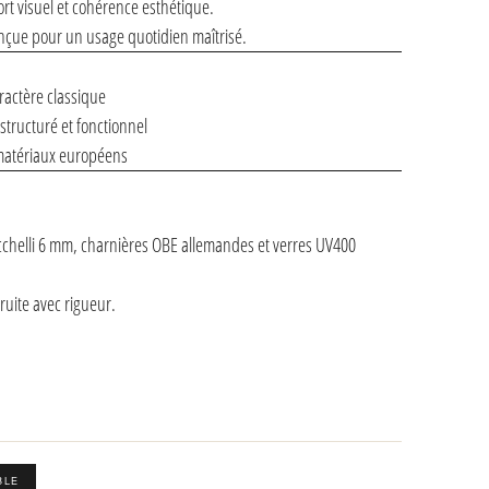
rt visuel et cohérence esthétique.
conçue pour un usage quotidien maîtrisé.
ractère classique
tructuré et fonctionnel
s matériaux européens
cchelli 6 mm, charnières OBE allemandes et verres UV400
ruite avec rigueur.
BLE