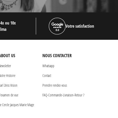
 4x ou 10x
Votre satisfaction
Alma
ABOUT US
NOUS CONTACTER
ewsletter
Whatsapp
otre Histoire
Contact
arl Zeiss Vision
Prendre rendez-vous
’examen de vue
FAQ-Commande-Livraison-Retour ?
e Cercle Jacques Marie Mage