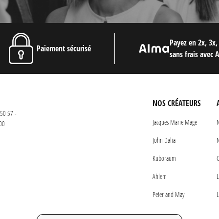
Payez en 2x, 3x,
Paiement sécurisé
sans frais avec 
NOS CRÉATEURS
50 57 -
Jacques Marie Mage
N
00
John Dalia
N
Kuboraum
C
Ahlem
L
Peter and May
L