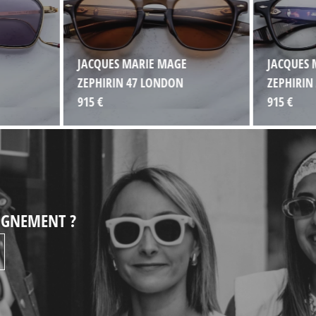
JACQUES MARIE MAGE
JACQUES 
ZEPHIRIN 47 LONDON
ZEPHIRIN
915 €
915 €
EIGNEMENT ?