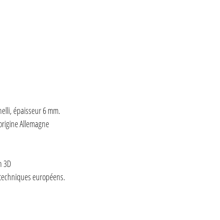
elli, épaisseur 6 mm.
origine Allemagne
n 3D
 techniques européens.