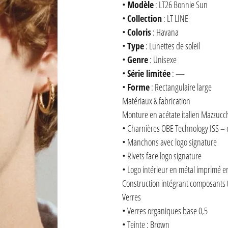
•
Modèle
: LT26 Bonnie Sun
•
Collection
: LT LINE
•
Coloris
: Havana
•
Type
: Lunettes de soleil
•
Genre
: Unisexe
•
Série limitée
: —
•
Forme
: Rectangulaire large
Matériaux & fabrication
Monture en acétate italien Mazzucch
• Charnières OBE Technology ISS – 
• Manchons avec logo signature
• Rivets face logo signature
• Logo intérieur en métal imprimé e
Construction intégrant composants
Verres
• Verres organiques base 0,5
• Teinte : Brown