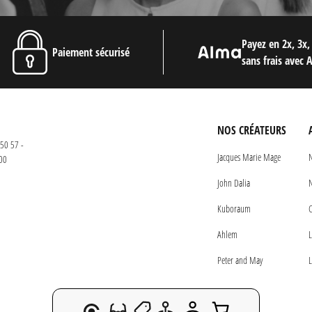
Payez en 2x, 3x,
Paiement sécurisé
sans frais avec 
NOS CRÉATEURS
50 57 -
Jacques Marie Mage
N
00
John Dalia
N
Kuboraum
C
Ahlem
L
Peter and May
L