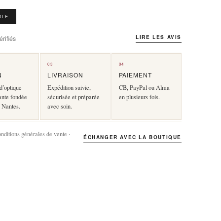
BLE
LIRE LES AVIS
rifiés
03
04
N
LIVRAISON
PAIEMENT
d’optique
Expédition suivie,
CB, PayPal ou Alma
ante fondée
sécurisée et préparée
en plusieurs fois.
 Nantes.
avec soin.
onditions générales de vente ·
ÉCHANGER AVEC LA BOUTIQUE