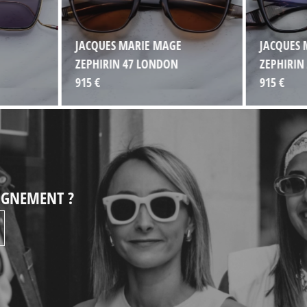
JACQUES MARIE MAGE
JACQUES 
ZEPHIRIN 47 LONDON
ZEPHIRIN
915 €
915 €
EIGNEMENT ?