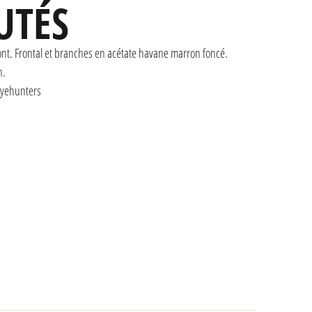
UTÉS
ont. Frontal et branches en acétate havane marron foncé.
n.
Eyehunters