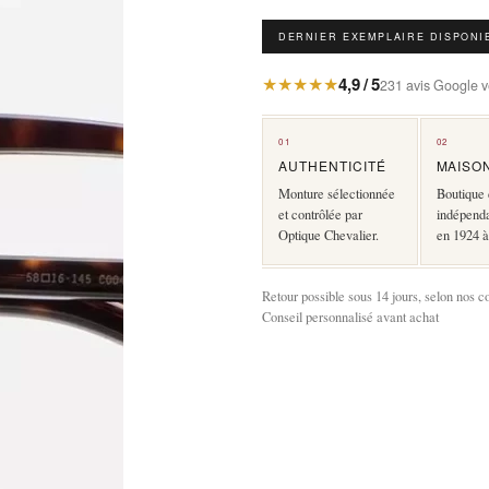
DERNIER EXEMPLAIRE DISPONI
★★★★★
4,9 / 5
231 avis Google vé
01
02
AUTHENTICITÉ
MAISO
Monture sélectionnée
Boutique 
et contrôlée par
indépend
Optique Chevalier.
en 1924 à
Retour possible sous 14 jours, selon nos c
Conseil personnalisé avant achat