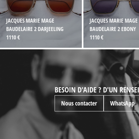
JACQUES MARIE MAGE
JACQUES MARIE MAGE
BAUDELAIRE 2 DARJEELING
BAUDELAIRE 2 EBONY
1110 €
1110 €
BESOIN D'AIDE ? D'UN RENS
Nous contacter
WhatsApp