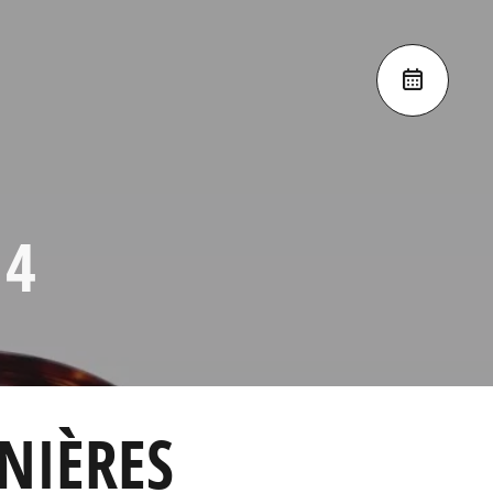
 4
NIÈRES