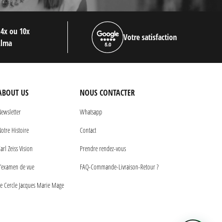
 4x ou 10x
Votre satisfaction
Alma
ABOUT US
NOUS CONTACTER
ewsletter
Whatsapp
otre Histoire
Contact
arl Zeiss Vision
Prendre rendez-vous
’examen de vue
FAQ-Commande-Livraison-Retour ?
e Cercle Jacques Marie Mage