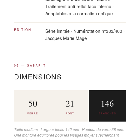
Traitement anti-reflet face interne ·
Adaptables à la correction optique
ÉDITION
Série limitée · Numérotation n°383/400 ·
Jacques Marie Mage
05 — GABARIT
DIMENSIONS
50
21
146
VERRE
PONT
BRANCHES
Taille medium · Largeur totale 142 mm · Hauteur de verre 38 mm.
Une monture équilibrée pour les visages moyens recherchant