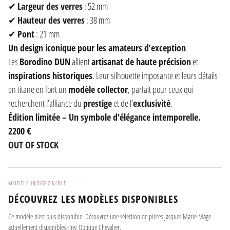
✔
Largeur des verres
: 52 mm
✔
Hauteur des verres
: 38 mm
✔
Pont
: 21 mm
Un design iconique pour les amateurs d’exception
Les
Borodino DUN
allient
artisanat de haute précision
et
inspirations historiques
. Leur silhouette imposante et leurs détails
en titane en font un
modèle collector
, parfait pour ceux qui
recherchent l’alliance du
prestige
et de l’
exclusivité
.
Édition limitée – Un symbole d'élégance intemporelle.
2200 €
OUT OF STOCK
MODÈLE INDISPONIBLE
DÉCOUVREZ LES MODÈLES DISPONIBLES
Ce modèle n’est plus disponible. Découvrez une sélection de pièces Jacques Marie Mage
actuellement disponibles chez Optique Chevalier.