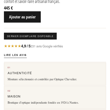
confort et savoir-faire artisanal français.
445 €
Ajouter au panier
DERNIER EXEMPLAIRE DISPONIBLE
★★★★★
4,9 / 5
231 avis Google vérifiés
LIRE LES AVIS
01
AUTHENTICITÉ
Monture sélectionnée et contrôlée par Optique Chevalier.
02
MAISON
Boutique d’optique indépendante fondée en 1924 à Nantes.