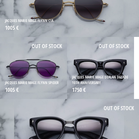
JACQUES MARIE MAGE FLYNN CIA
1005 €
OUT OF STOCK
OUT OF STOCK
JACQUES MARIE MAGE DEALAN DECADE
JACQUES MARIE MAGE FLYNN SPIDER
10TH ANNIVERSARY
1005 €
1750 €
OUT OF STOCK