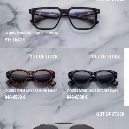
JACQUES MARIE MAGE SABURO HAVANA
915 €
641 €
OUT OF STOCK
OUT OF STOCK
JACQUES MARIE MAGE KRASNER SAMOA
JACQUES MARIE MAGE KRASNER BLACK
840 €
590 €
840 €
590 €
OUT OF STOCK