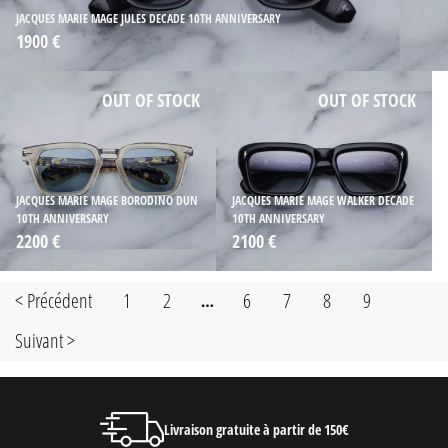
JACQUES MARIE MAGE JULES DECADE 10TH ANNIVERSARY
1900 €
OUT OF STOCK
OUT OF STOCK
JACQUES MARIE MAGE BORODINO DUN
JACQUES MARIE MAGE WALKER DECADE
10TH ANNIVERSARY
10TH ANNIVERSARY
2200 €
2100 €
< Précédent
1
2
6
7
8
9
…
Suivant >
Livraison gratuite à partir de 150€