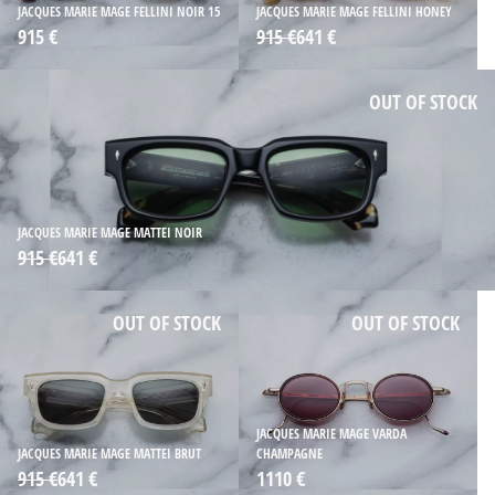
JACQUES MARIE MAGE FELLINI NOIR 15
JACQUES MARIE MAGE FELLINI HONEY
915 €
915 €
641 €
OUT OF STOCK
JACQUES MARIE MAGE MATTEI NOIR
915 €
641 €
OUT OF STOCK
OUT OF STOCK
JACQUES MARIE MAGE VARDA
JACQUES MARIE MAGE MATTEI BRUT
CHAMPAGNE
915 €
641 €
1110 €