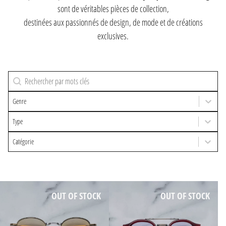
sont de véritables pièces de collection,
destinées aux passionnés de design, de mode et de créations
exclusives.
Recherche
Rechercher
Genre
Type
Sélectionnez le contenu
Catégorie
Sélectionnez le contenu
OUT OF STOCK
OUT OF STOCK