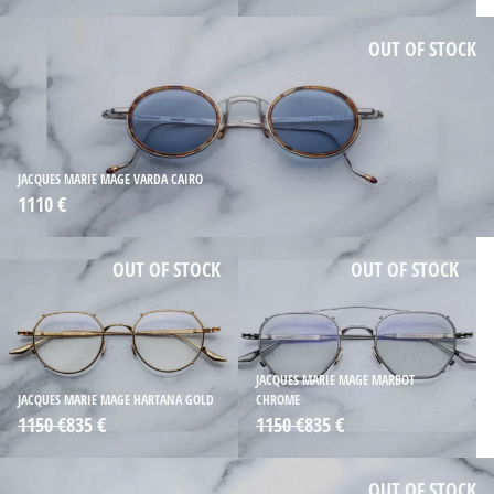
OUT OF STOCK
JACQUES MARIE MAGE VARDA CAIRO
1110 €
OUT OF STOCK
OUT OF STOCK
JACQUES MARIE MAGE MARBOT
JACQUES MARIE MAGE HARTANA GOLD
CHROME
1150 €
835 €
1150 €
835 €
OUT OF STOCK